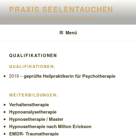
Zum
PRAXIS SEELENTAUCHEN
Inhalt
Ivonne Quarz – Heilpraktikerin für Psychotherapie
springen
Menü
QUALIFIKATIONEN
QUALIFIKATIONEN:
2019 –
geprüfte Heilpraktikerin für Psychotherapie
WEITERBILDUNGEN:
Verhaltenstherapie
Hypnoanalysetherapie
Hypnosetherapie / Master
Hypnosetherapie nach Milton Erickson
EMDR- Traumatherapie